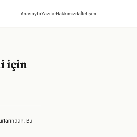
Anasayfa
Yazılar
Hakkımızda
İletişim
i için
urlarından. Bu