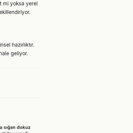
rt mi yoksa yerel
killendiriyor.
sel hazırlıktır.
hale geliyor.
a sığan dokuz