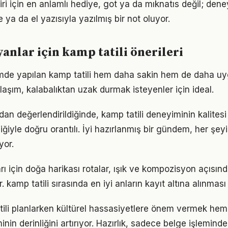
iri için en anlamlı hediye, got ya da mıknatıs değil; den
 ya da el yazısıyla yazılmış bir not oluyor.
anlar için kamp tatili önerileri
de yapılan kamp tatili hem daha sakin hem de daha uyg
klaşım, kalabalıktan uzak durmak isteyenler için ideal.
dan değerlendirildiğinde, kamp tatili deneyiminin kalites
liğiyle doğru orantılı. İyi hazırlanmış bir gündem, her şey
yor.
rı için doğa harikası rotalar, ışık ve kompozisyon açısın
 kamp tatili sırasında en iyi anların kayıt altına alınma
atili planlarken kültürel hassasiyetlere önem vermek he
in derinliğini artırıyor. Hazırlık, sadece belge işleminden