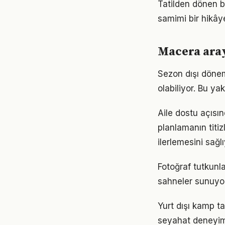
Tatilden dönen b
samimi bir hikâye
Macera aray
Sezon dışı dönem
olabiliyor. Bu ya
Aile dostu açısın
planlamanın titiz
ilerlemesini sağlı
Fotoğraf tutkunla
sahneler sunuyor.
Yurt dışı kamp t
seyahat deneyimin