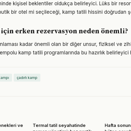
nde kişisel beklentiler oldukça belirleyici. Lüks bir reso
ik bir otel mi seçileceği, kamp tatili hissini doğrudan şe
 için erken rezervasyon neden önemli?
aması kadar önemli olan bir diğer unsur, fiziksel ve zihin
empolu kamp tatili programlarında bu hazırlık belirleyici 
kampı
çadırlı kamp
çenekleri ve
Termal tatil seyahatinde
Hafta sonun