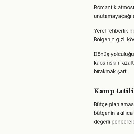
Romantik atmosfe
unutamayacağı anı
Yerel rehberlik h
Bölgenin gizli kö
Dönüş yolculuğun
kaos riskini aza
bırakmak şart.
Kamp tatili
Bütçe planlaması,
bütçenin akıllıca 
değerli pencerel