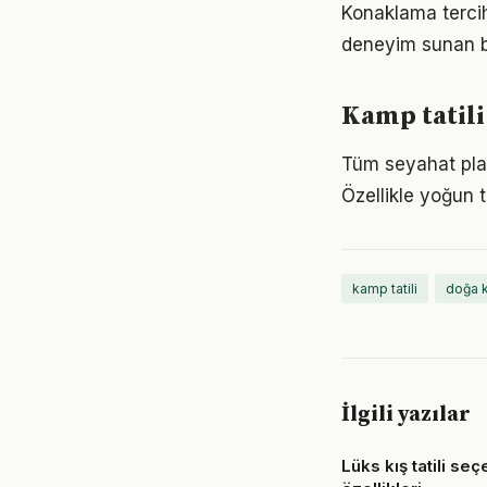
Konaklama tercihi
deneyim sunan but
Kamp tatili
Tüm seyahat planl
Özellikle yoğun t
kamp tatili
doğa 
İlgili yazılar
Lüks kış tatili se