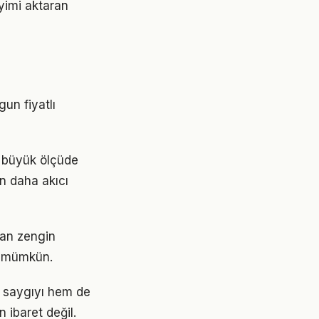
eyimi aktaran
un fiyatlı
i büyük ölçüde
in daha akıcı
dan zengin
sı mümkün.
m saygıyı hem de
 ibaret değil.