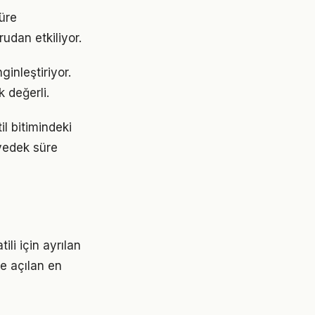
üre
udan etkiliyor.
inleştiriyor.
k değerli.
l bitimindeki
 yedek süre
ili için ayrılan
re açılan en