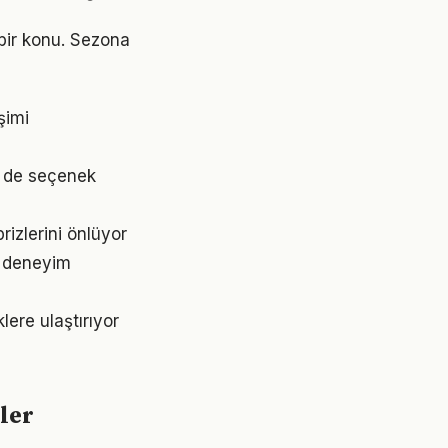
bir konu. Sezona
şimi
m de seçenek
izlerini önlüyor
r deneyim
lere ulaştırıyor
ler