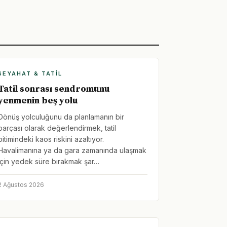
SEYAHAT & TATIL
Tatil sonrası sendromunu
yenmenin beş yolu
Dönüş yolculuğunu da planlamanın bir
parçası olarak değerlendirmek, tatil
bitimindeki kaos riskini azaltıyor.
Havalimanına ya da gara zamanında ulaşmak
için yedek süre bırakmak şar…
2 Ağustos 2026