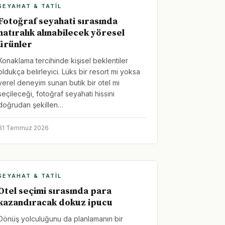
SEYAHAT & TATIL
Fotoğraf seyahati sırasında
hatıralık alınabilecek yöresel
ürünler
Konaklama tercihinde kişisel beklentiler
oldukça belirleyici. Lüks bir resort mi yoksa
yerel deneyim sunan butik bir otel mi
seçileceği, fotoğraf seyahati hissini
doğrudan şekillen…
31 Temmuz 2026
SEYAHAT & TATIL
Otel seçimi sırasında para
kazandıracak dokuz ipucu
Dönüş yolculuğunu da planlamanın bir