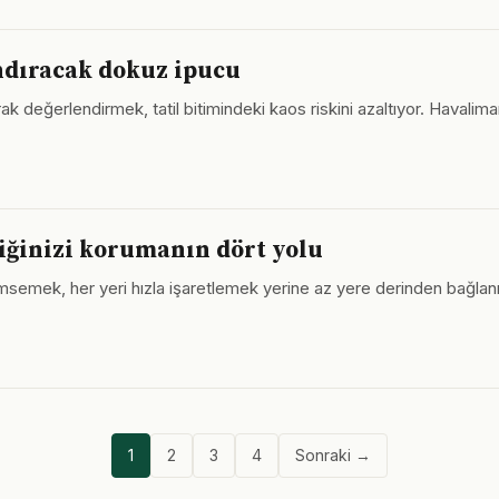
ndıracak dokuz ipucu
ak değerlendirmek, tatil bitimindeki kaos riskini azaltıyor. Haval
ğinizi korumanın dört yolu
msemek, her yeri hızla işaretlemek yerine az yere derinden bağlan
1
2
3
4
Sonraki →